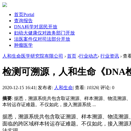
首页
Portal
查询报告
DNA科学
对居民开放
妇幼大健康
仅对政务部门开放
法医案件
仅对司法部分开放
肿瘤医学
人和生命医学研究院有限公司
›
首页
›
行业动态
›
行业资讯
›
查
检测可溯源，人和生命《DNA
2020-12-15 16:41
|
发布者:
人和生命
|
查看:
10326
|
评论: 0
摘要
: 据悉，溯源系统共包含取证溯源、样本溯源、物流溯源
本转运存证难题。不仅如此，接入溯源系统 ...
据悉，溯源系统共包含取证溯源、样本溯源、物流溯源
面临的跨区域样本转运存证难题。不仅如此，接入溯源
法实现。