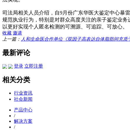
司法局相关人员介绍，自
9
月份广东华医大鉴定中心暴
规范执业行为，特别是对群众高度关注的亲子鉴定业务
以更好实现个人匿名检测的可溯源、可追踪、可放心。
收藏
邀请
上一篇：
人和生命医合作单位《双因子高表达自体脂肪间充质干细胞
最新评论
登录
立即注册
相关分类
行业资讯
社会新闻
产品中心
/
解决方案
/